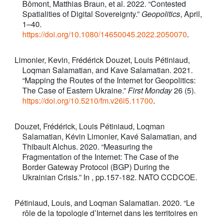
Bômont, Matthias Braun, et al. 2022. “Contested
Spatialities of Digital Sovereignty.”
Geopolitics
, April,
1–40.
https://doi.org/10.1080/14650045.2022.2050070
.
Limonier, Kevin, Frédérick Douzet, Louis Pétiniaud,
Loqman Salamatian, and Kave Salamatian. 2021.
“Mapping the Routes of the Internet for Geopolitics:
The Case of Eastern Ukraine.”
First Monday
26 (5).
https://doi.org/10.5210/fm.v26i5.11700
.
Douzet, Frédérick, Louis Pétiniaud, Loqman
Salamatian, Kévin Limonier, Kavé Salamatian, and
Thibault Alchus. 2020. “Measuring the
Fragmentation of the Internet: The Case of the
Border Gateway Protocol (BGP) During the
Ukrainian Crisis.” In , pp.157-182. NATO CCDCOE.
Pétiniaud, Louis, and Loqman Salamatian. 2020. “Le
rôle de la topologie d’Internet dans les territoires en