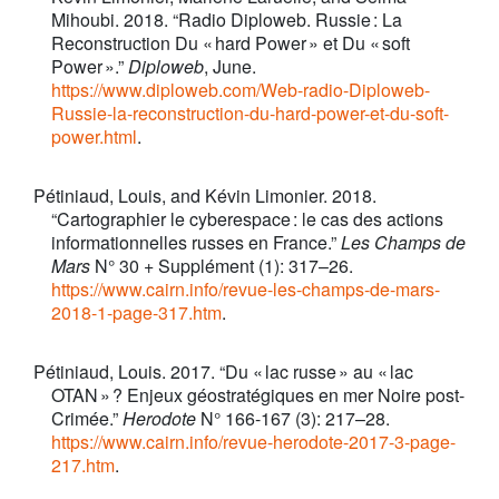
Mihoubi. 2018. “Radio Diploweb. Russie : La
Reconstruction Du « hard Power » et Du « soft
Power ».”
Diploweb
, June.
https://www.diploweb.com/Web-radio-Diploweb-
Russie-la-reconstruction-du-hard-power-et-du-soft-
power.html
.
Pétiniaud, Louis, and Kévin Limonier. 2018.
“Cartographier le cyberespace : le cas des actions
informationnelles russes en France.”
Les Champs de
Mars
N° 30 + Supplément (1): 317–26.
https://www.cairn.info/revue-les-champs-de-mars-
2018-1-page-317.htm
.
Pétiniaud, Louis. 2017. “Du « lac russe » au « lac
OTAN » ? Enjeux géostratégiques en mer Noire post-
Crimée.”
Herodote
N° 166-167 (3): 217–28.
https://www.cairn.info/revue-herodote-2017-3-page-
217.htm
.