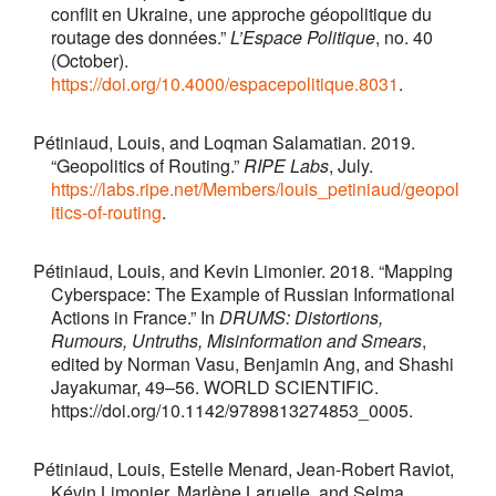
conflit en Ukraine, une approche géopolitique du
routage des données.”
L’Espace Politique
, no. 40
(October).
https://doi.org/10.4000/espacepolitique.8031
.
Pétiniaud, Louis, and Loqman Salamatian. 2019.
“Geopolitics of Routing.”
RIPE Labs
, July.
https://labs.ripe.net/Members/louis_petiniaud/geopol
itics-of-routing
.
Pétiniaud, Louis, and Kevin Limonier. 2018. “Mapping
Cyberspace: The Example of Russian Informational
Actions in France.” In
DRUMS: Distortions,
Rumours, Untruths, Misinformation and Smears
,
edited by Norman Vasu, Benjamin Ang, and Shashi
Jayakumar, 49–56. WORLD SCIENTIFIC.
https://doi.org/10.1142/9789813274853_0005.
Pétiniaud, Louis, Estelle Menard, Jean-Robert Raviot,
Kévin Limonier, Marlène Laruelle, and Selma