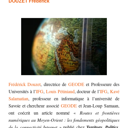
DOUZET Frederick
Frédérick Douzet
, directrice de
GEODE
et Professeure des
Universités à l’
IFG
,
Louis Pétiniaud
, docteur de l’
IFG
,
Kavé
Salamatian
, professeur en informatique à l’université de
Savoie et chercheur associé
GEODE
et Jean-Loup Samaan,
ont coécrit un article nommé «
Routes et frontières
numériques au Moyen-Orient : les fondements géopolitiques
de la connectivité Internet »
publié chez
Territory, Politics,