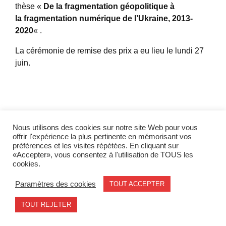
thèse «
De la fragmentation géopolitique à
la fragmentation numérique de l’Ukraine, 2013-
2020
« .
La cérémonie de remise des prix a eu lieu le lundi 27
juin.
Partager l'actualité
Nous utilisons des cookies sur notre site Web pour vous
offrir l'expérience la plus pertinente en mémorisant vos
préférences et les visites répétées. En cliquant sur
Twitter
LinkedIn
«Accepter», vous consentez à l'utilisation de TOUS les
cookies.
Paramètres des cookies
TOUT ACCEPTER
Mentions légales
contact@geode.science
TOUT REJETER
© 2026 - Geode. All rights reserved.