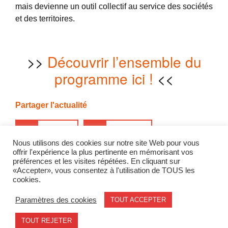
mais devienne un outil collectif au service des sociétés
et des territoires.
>>
Découvrir l’ensemble du
programme ici !
<<
Partager l'actualité
Twitter
LinkedIn
Nous utilisons des cookies sur notre site Web pour vous
offrir l'expérience la plus pertinente en mémorisant vos
préférences et les visites répétées. En cliquant sur
«Accepter», vous consentez à l'utilisation de TOUS les
cyber
fig
fig2025
ifg
cookies.
Paramètres des cookies
TOUT ACCEPTER
Mentions légales
contact@geode.science
TOUT REJETER
© 2026 - Geode. All rights reserved.