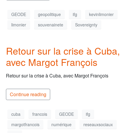
GEODE
geopolitique
ifg
kevinlimonier
limonier
souvenainete
Sovereignty
Retour sur la crise à Cuba,
avec Margot François
Retour sur la crise à Cuba, avec Margot François
Continue reading
cuba
francois
GEODE
ifg
margotfrancois
numérique
reseauxsociaux