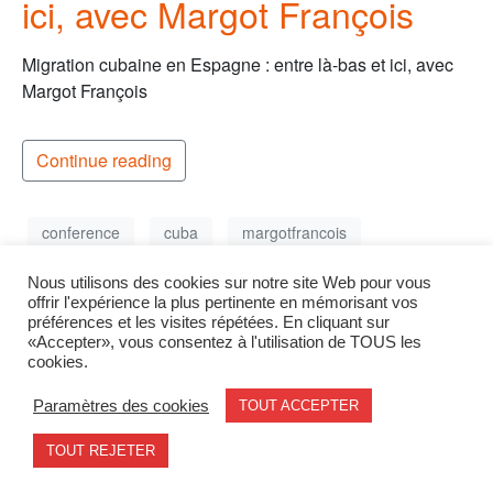
ici, avec Margot François
Migration cubaine en Espagne : entre là-bas et ici, avec
Margot François
Continue reading
conference
cuba
margotfrancois
Nous utilisons des cookies sur notre site Web pour vous
offrir l'expérience la plus pertinente en mémorisant vos
préférences et les visites répétées. En cliquant sur
1
2
Next
«Accepter», vous consentez à l'utilisation de TOUS les
cookies.
Paramètres des cookies
TOUT ACCEPTER
Mentions légales
contact@geode.science
TOUT REJETER
© 2026 - Geode. All rights reserved.