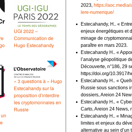
2023,
https://aoc.media/
lere-numerique/
Estecahandy, H.. « Entre 
UGI 2022 –
enjeux énergétiques et
re
Communication de
minage de cryptomonnaies
go
Hugo Estecahandy
paraître en mars 2023.
Estecahandy H.. « Apport
l’analyse géopolitique de
Découverte, n°186, 29 
https://doi.org/10.3917/
« 3 questions à » Hugo
Estecahandy H.. « Quell
Estecahandy sur la
Russie sous sanctions in
proposition d’interdire
dossiers, Areion 24 News
les cryptomonnaies en
Estecahandy H.. « Cybersé
Russie
Carto, Areion 24 News, 
 un
Estecahandy H.. « Minag
le
limites et enjeux du dé
alternative au sein d’un t