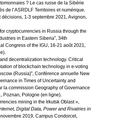
tomonnaies ? Le cas russe de la Sibérie
ès de l’ASRDLF Territoires et numérique.
t décisions, 1-3 septembre 2021, Avignon,
 for cryptocurrencies in Russia through the
dustries in Eastern Siberia”, 34th
al Congress of the IGU, 16-21 août 2021,
e).
and decentralization technology. Critical
tation of blockchain technology in e-voting
 Moscow (Russia)”, Conférence annuelle New
ernance in Times of Uncertainty and
par la commission Geography of Governance
1, Poznan, Pologne (en ligne).
rrencies mining in the Irkutsk Oblast »,
Internet, Digital Data, Power and Rivalries in
5 novembre 2019, Campus Condorcet,