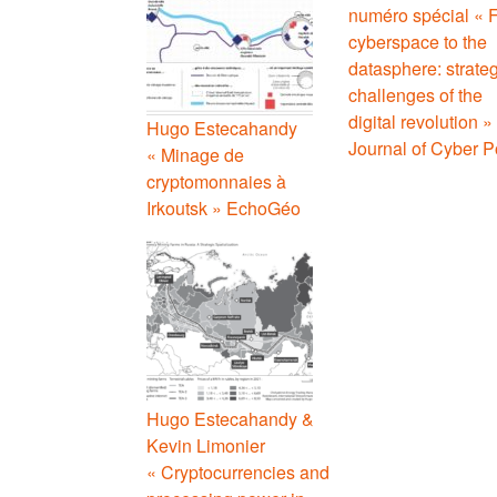
numéro spécial « 
cyberspace to the
datasphere: strateg
challenges of the
digital revolution »
Hugo Estecahandy
Journal of Cyber P
« Minage de
cryptomonnaies à
Irkoutsk » EchoGéo
Hugo Estecahandy &
Kevin Limonier
« Cryptocurrencies and