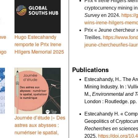
Prix « Irene Hilgers Memo
cryptocurrency mining i
Survey
en 2024.
https:/
wins-irene-hilgers-memo
Prix « Jeune chercheur 
uve
Hugo Estecahandy
Treilles.
https://www.fond
remporte le Prix Irene
jeune-chercheur/les-laur
ugo
Hilgers Memorial 2025
Publications
Estecahandy, H.. The Arc
Mining Industry. In : Vul
M.,
Environmental and Te
London : Routledge. pp.
Estecahandy H. « Comput
Journée d’étude |« Des
Geopolitics of Cryptocur
astres aux abysses :
Recherches en sciences s
numériser le spatial,
2025.
https://doi.org/10