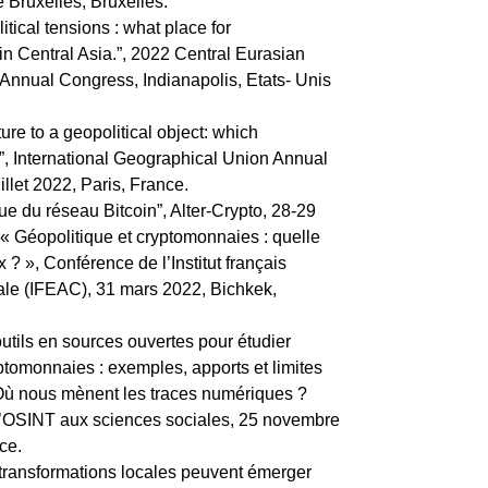
e Bruxelles, Bruxelles.
tical tensions : what place for
in Central Asia.”, 2022 Central Eurasian
Annual Congress, Indianapolis, Etats- Unis
ture to a geopolitical object: which
”, International Geographical Union Annual
llet 2022, Paris, France.
ue du réseau Bitcoin”, Alter-Crypto, 28-29
 « Géopolitique et cryptomonnaies : quelle
? », Conférence de l’Institut français
trale (IFEAC), 31 mars 2022, Bichkek,
utils en sources ouvertes pour étudier
yptomonnaies : exemples, apports et limites
Où nous mènent les traces numériques ?
 l’OSINT aux sciences sociales, 25 novembre
ce.
transformations locales peuvent émerger