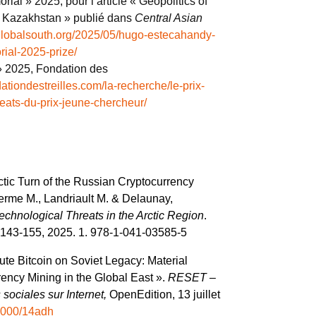
rial » 2025, pour l’article « Geopolitics of
n Kazakhstan » publié dans
Central Asian
/globalsouth.org/2025/05/hugo-estecahandy-
rial-2025-prize/
» 2025, Fondation des
ationdestreilles.com/la-recherche/le-prix-
eats-du-prix-jeune-chercheur/
tic Turn of the Russian Cryptocurrency
lierme M., Landriault M. & Delaunay,
chnological Threats in the Arctic Region
.
 143‑155, 2025. 1. 978-1-041-03585-5
e Bitcoin on Soviet Legacy: Material
rency Mining in the Global East ».
RESET –
ociales sur Internet,
OpenEdition, 13 juillet
.4000/14adh