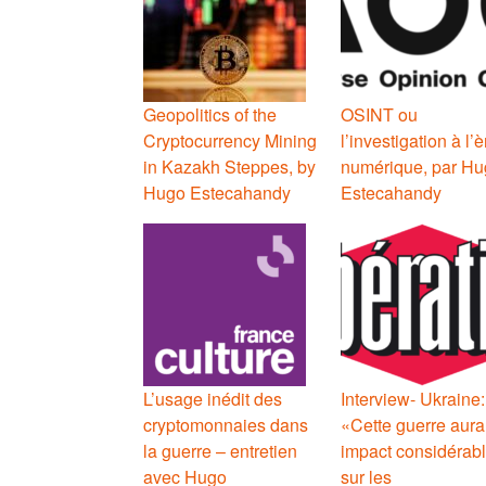
Geopolitics of the
OSINT ou
Cryptocurrency Mining
l’investigation à l’è
in Kazakh Steppes, by
numérique, par Hu
Hugo Estecahandy
Estecahandy
L’usage inédit des
Interview- Ukraine:
cryptomonnaies dans
«Cette guerre aura
la guerre – entretien
impact considérab
avec Hugo
sur les