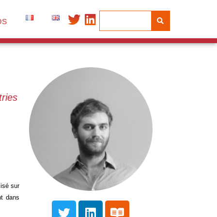
os
tries
isé sur
nt dans