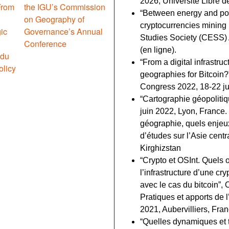
2026, Université Libre d
From
the IGU’s Commission
“Between energy and poli
on Geography of
cryptocurrencies mining 
ic
Governance’s Annual
Studies Society (CESS) 
Conference
(en ligne).
 du
“From a digital infrastruc
olicy
geographies for Bitcoin?
Congress 2022, 18-22 jui
“Cartographie géopolitiq
juin 2022, Lyon, France.
géographie, quels enjeux 
d’études sur l’Asie cen
Kirghizstan
“Crypto et OSInt. Quels o
l’infrastructure d’une cr
avec le cas du bitcoin”, 
Pratiques et apports de
2021, Aubervilliers, Fran
“Quelles dynamiques et 