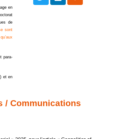
nage en
octorat
ques de
se sont
 qu’aux
t para-
) et en
ns / Communications