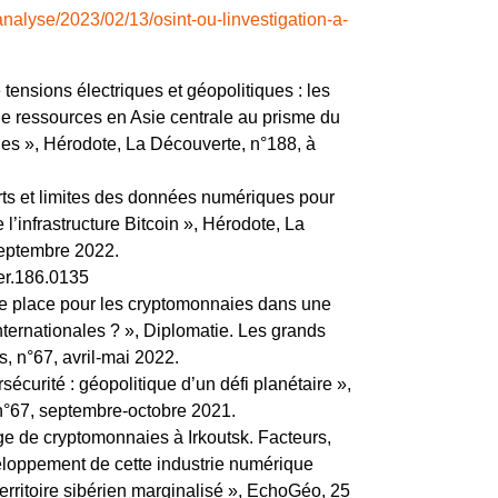
analyse/2023/02/13/osint-ou-linvestigation-a-
tensions électriques et géopolitiques : les
 de ressources en Asie centrale au prisme du
 », Hérodote, La Découverte, n°188, à
s et limites des données numériques pour
 l’infrastructure Bitcoin », Hérodote, La
septembre 2022.
her.186.0135
e place pour les cryptomonnaies dans une
ternationales ? », Diplomatie. Les grands
, n°67, avril-mai 2022.
curité : géopolitique d’un défi planétaire »,
n°67, septembre-octobre 2021.
e de cryptomonnaies à Irkoutsk. Facteurs,
veloppement de cette industrie numérique
erritoire sibérien marginalisé », EchoGéo, 25