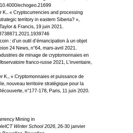
rg/10.4000/echogeo.21699
 K.. « Cryptocurrencies and processing
rategic territory in eastern Siberia? »,
Taylor & Francis, 19 juin 2021.
/23738871.2021.1939746
oin : d’un outil d’émancipation à un objet
Areion 24 News, n°64, mars-avril 2021.
ndustries de minage de cryptomonnaies en
bservatoire franco-russe 2021, L’inventaire,
r K., « Cryptomonnaies et puissance de
ale, nouveau territoire stratégique pour la
Découverte, n°177-178, Paris, 11 juin 2020.
urrency Mining in
bleICT Winter School 2026
, 26-30 janvier