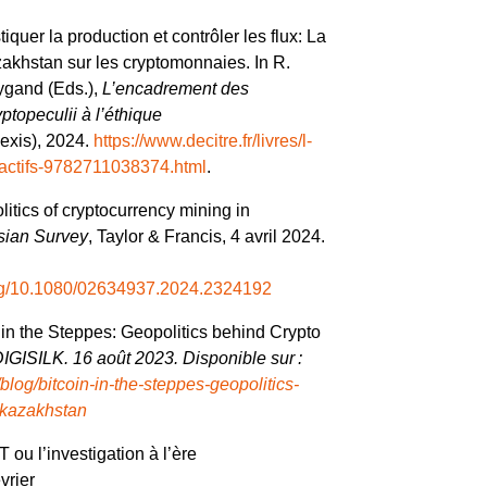
quer la production et contrôler les flux: La
zakhstan sur les cryptomonnaies. In R.
ygand (Eds.),
L’encadrement des
yptopeculii à l’éthique
exis), 2024.
https://www.decitre.fr/livres/l-
actifs-9782711038374.html
.
tics of cryptocurrency mining in
sian Survey
, Taylor & Francis, 4 avril 2024.
g/
10.1080/02634937.2024.2324192
in the Steppes: Geopolitics behind Crypto
IGISILK. 16 août 2023. Disponible sur :
/blog/bitcoin-in-the-steppes-geopolitics-
n-kazakhstan
ou l’investigation à l’ère
évrier