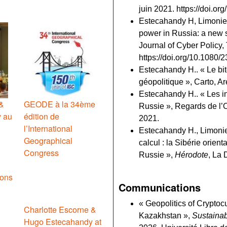
juin 2021. https://doi.o
Estecahandy H, Limonier
power in Russia: a new st
Journal of Cyber Policy, 
https://doi.org/10.1080
Estecahandy H.. « Le bitc
géopolitique », Carto, 
Estecahandy H.. « Les i
&
GEODE à la 34ème
Russie », Regards de l’O
 au
édition de
2021.
l’International
Estecahandy H., Limonie
Geographical
calcul : la Sibérie orient
Congress
Russie »,
Hérodote
, La 
ions
Communications
« Geopolitics of Cryptoc
Charlotte Escorne &
Kazakhstan »,
Sustaina
Hugo Estecahandy at