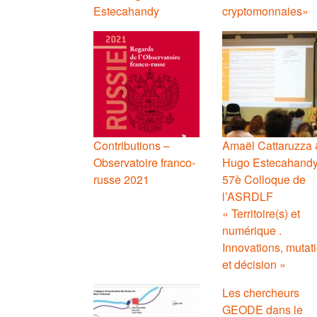
Estecahandy
cryptomonnaies»
Contributions –
Amaël Cattaruzza 
Observatoire franco-
Hugo Estecahandy
russe 2021
57è Colloque de
l’ASRDLF
« Territoire(s) et
numérique .
Innovations, mutat
et décision »
Les chercheurs
GEODE dans le