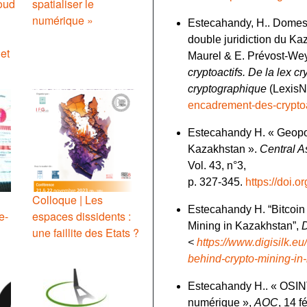
oud
spatialiser le
numérique »
Estecahandy, H.. Domesti
double juridiction du Ka
jet
Maurel & E. Prévost-We
cryptoactifs. De la lex cr
cryptographique
(LexisN
encadrement-des-crypto
Estecahandy H. « Geopoli
Kazakhstan ».
Central A
Vol. 43, n°3,
p. 327‑345.
https://doi.or
Colloque | Les
Estecahandy H. “Bitcoin 
e-
espaces dissidents :
Mining in Kazakhstan”,
D
une faillite des Etats ?
<
https://www.digisilk.eu
behind-crypto-mining-i
Estecahandy H.. « OSINT 
numérique »,
AOC
, 14 f