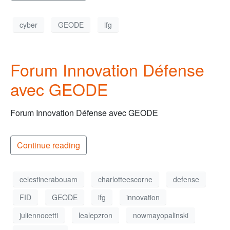
cyber
GEODE
ifg
Forum Innovation Défense
avec GEODE
Forum Innovation Défense avec GEODE
Continue reading
celestinerabouam
charlotteescorne
defense
FID
GEODE
ifg
innovation
juliennocetti
lealepzron
nowmayopalinski