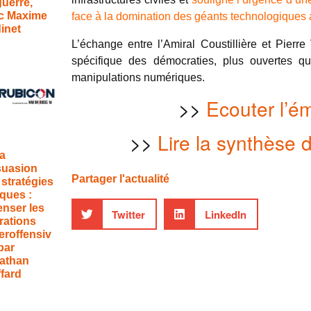
guerre,
c Maxime
face à la domination des géants technologiques a
inet
L’échange entre l’Amiral Coustillière et Pierre 
spécifique des démocraties, plus ouvertes qu
manipulations numériques.
>>
Ecouter l’é
>>
Lire la synthèse 
la
suasion
Partager l'actualité
 stratégies
ques :
enser les
Twitter
LinkedIn
rations
eroffensiv
par
athan
ffard