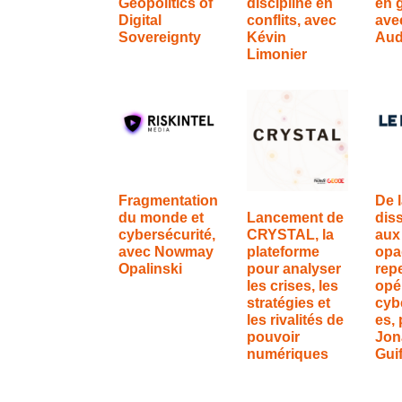
Geopolitics of
discipline en
en 
Digital
conflits, avec
ave
Sovereignty
Kévin
Aud
Limonier
Fragmentation
De 
du monde et
Lancement de
dis
cybersécurité,
CRYSTAL, la
aux
avec Nowmay
plateforme
opa
Opalinski
pour analyser
rep
les crises, les
opé
stratégies et
cyb
les rivalités de
es, 
pouvoir
Jon
numériques
Gui