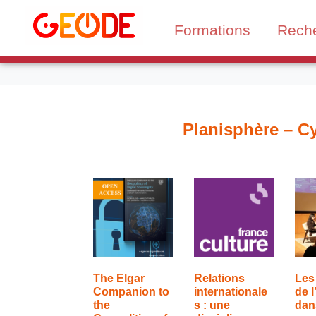
Formations
Rech
Planisphère – Cy
The Elgar
Relations
Les
Companion to
internationale
de l
the
s : une
dan