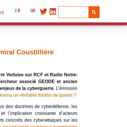
os
iral Coustillière
rre Verluise sur RCF et Radio Notre-
 chercheur associé GEODE et ancien
s enjeux de la cyberguerre
. L’émission
devenu un véritable théâtre de guerre ?
sive des doctrines de cyberdéfense, les
, et l’implication croissante d’acteurs
fets concrets des cyberattaques sur les
ne souveraineté numérique européenne