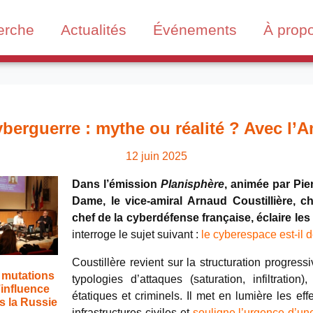
erche
Actualités
Événements
À prop
berguerre : mythe ou réalité ? Avec l’Am
12 juin 2025
Dans l’émission
Planisphère
, animée par Pie
Dame, le vice-amiral Arnaud Coustillière,
chef de la cyberdéfense française, éclaire le
interroge le sujet suivant :
le cyberespace est-il 
Coustillère revient sur la structuration progres
 mutations
typologies d’attaques (saturation, infiltration)
’influence
étatiques et criminels. Il met en lumière les ef
s la Russie
infrastructures civiles et
souligne l’urgence d’u