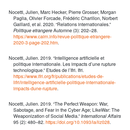
Nocetti, Julien, Marc Hecker, Pierre Grosser, Morgan
Paglia, Olivier Forcade, Frédéric Charillon, Norbert
Gaillard, et al. 2020. “Relations internationales.”
Politique etrangere
Automne (3): 202–28.
https://www.cairn.info/revue-politique-etrangere-
2020-3-page-202.htm
.
Nocetti, Julien. 2019. “Intelligence artificielle et
politique internationale. Les impacts d’une rupture
technologique.” Etudes de l’Ifri. Ifri.
https://www.ifri.org/fr/publications/etudes-de-
lifri/intelligence-artificielle-politique-internationale-
impacts-dune-rupture
.
Nocetti, Julien. 2019. “The Perfect Weapon: War,
Sabotage, and Fear in the Cyber Age; LikeWar: The
Weaponization of Social Media.”
International Affairs
95 (2): 480–82.
https://doi.org/10.1093/ia/iiz028
.