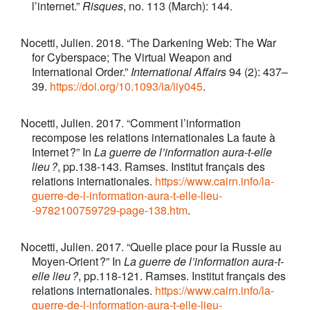
l’internet.”
Risques
, no. 113 (March): 144.
Nocetti, Julien. 2018. “The Darkening Web: The War
for Cyberspace; The Virtual Weapon and
International Order.”
International Affairs
94 (2): 437–
39.
https://doi.org/10.1093/ia/iiy045
.
Nocetti, Julien. 2017. “Comment l’information
recompose les relations internationales La faute à
Internet ?” In
La guerre de l’information aura-t-elle
lieu ?
, pp.138-143. Ramses. Institut français des
relations internationales.
https://www.cairn.info/la-
guerre-de-l-information-aura-t-elle-lieu-
-9782100759729-page-138.htm
.
Nocetti, Julien. 2017. “Quelle place pour la Russie au
Moyen-Orient ?” In
La guerre de l’information aura-t-
elle lieu ?
, pp.118-121. Ramses. Institut français des
relations internationales.
https://www.cairn.info/la-
guerre-de-l-information-aura-t-elle-lieu-