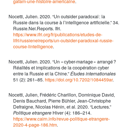
gafam-une-histoire-americaine
.
Nocetti, Julien. 2020. “Un outsider paradoxal : la
Russie dans la course à l’intelligence artificielle.” 34.
Russie.Nei.Reports. Ifri.
https://www.ifri.org/fr/publications/etudes-de-
lifri/russieneireports/un-outsider-paradoxal-russie-
course-lintelligence
.
Nocetti, Julien. 2020. “Un « cyber-mariage » arrangé ?
Réalités et implications de la coopération cyber
entre la Russie et la Chine.”
Études internationales
51 (2): 261–85.
https://doi.org/10.7202/1084459ar
.
Nocetti, Julien, Frédéric Charillon, Dominique David,
Denis Bauchard, Pierre Bühler, Jean-Christophe
Defraigne, Nicolas Hénin, et al. 2020. “Lectures.”
Politique etrangere
Hiver (4): 186–214.
https://www.cairn.info/revue-politique-etrangere-
2020-4-page-186.htm
.