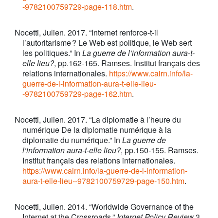
-9782100759729-page-118.htm
.
Nocetti, Julien. 2017. “Internet renforce-t-il
l’autoritarisme ? Le Web est politique, le Web sert
les politiques.” In
La guerre de l’information aura-t-
elle lieu?
, pp.162-165. Ramses. Institut français des
relations internationales.
https://www.cairn.info/la-
guerre-de-l-information-aura-t-elle-lieu-
-9782100759729-page-162.htm
.
Nocetti, Julien. 2017. “La diplomatie à l’heure du
numérique De la diplomatie numérique à la
diplomatie du numérique.” In
La guerre de
l’information aura-t-elle lieu?
, pp.150-155. Ramses.
Institut français des relations internationales.
https://www.cairn.info/la-guerre-de-l-information-
aura-t-elle-lieu--9782100759729-page-150.htm
.
Nocetti, Julien. 2014. “Worldwide Governance of the
Internet at the Crossroads.”
Internet Policy Review
3