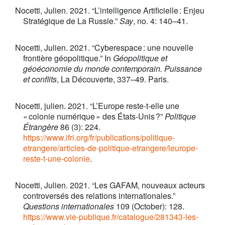
Nocetti, Julien. 2021. “L’intelligence Artificielle : Enjeu
Stratégique de La Russie.”
Say
, no. 4: 140–41.
Nocetti, Julien. 2021. “Cyberespace : une nouvelle
frontière géopolitique.” In
Géopolitique et
géoéconomie du monde contemporain. Puissance
et conflits
, La Découverte, 337–49. Paris.
Nocetti, julien. 2021. “L’Europe reste-t-elle une
« colonie numérique » des États-Unis ?”
Politique
Étrangère
86 (3): 224.
https://www.ifri.org/fr/publications/politique-
etrangere/articles-de-politique-etrangere/leurope-
reste-t-une-colonie
.
Nocetti, Julien. 2021. “Les GAFAM, nouveaux acteurs
controversés des relations internationales.”
Questions internationales
109 (October): 128.
https://www.vie-publique.fr/catalogue/281343-les-