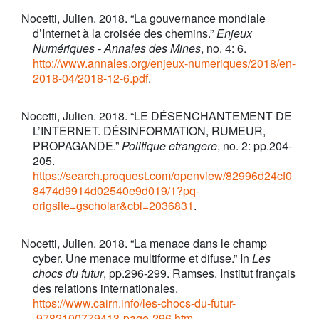
Nocetti, Julien. 2018. “La gouvernance mondiale
d’Internet à la croisée des chemins.”
Enjeux
Numériques - Annales des Mines
, no. 4: 6.
http://www.annales.org/enjeux-numeriques/2018/en-
2018-04/2018-12-6.pdf
.
Nocetti, Julien. 2018. “LE DÉSENCHANTEMENT DE
L’INTERNET. DÉSINFORMATION, RUMEUR,
PROPAGANDE.”
Politique etrangere
, no. 2: pp.204-
205.
https://search.proquest.com/openview/82996d24cf0
8474d9914d02540e9d019/1?pq-
origsite=gscholar&cbl=2036831
.
Nocetti, Julien. 2018. “La menace dans le champ
cyber. Une menace multiforme et difuse.” In
Les
chocs du futur
, pp.296-299. Ramses. Institut français
des relations internationales.
https://www.cairn.info/les-chocs-du-futur-
-9782100779413-page-296.htm
.