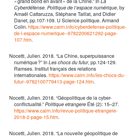
« grand bond en avant » de la Chine.” In
La
Cyberdéfense. Politique de l’espace numérique
, by
Amaël Cattaruzza, Stéphane Taillat, and Didier
Danet, pp.107-109. U Science politique. Armand
Colin.
https://www.cairn.info/cyberdefense-politique-
de-l-espace-numerique--9782200621292-page-
107.htm
.
Nocetti, Julien. 2018. “La Chine, superpuissance
numérique ?” In
Les chocs du futur
, pp.124-129.
Ramses. Institut français des relations
internationales.
https://www.cairn.info/les-chocs-du-
futur--9782100779413-page-124.htm
.
Nocetti, Julien. 2018. “Géopolitique de la cyber-
conflictualité.”
Politique etrangere
Été (2): 15–27.
https://www.cairn.info/revue-politique-etrangere-
2018-2-page-15.htm
.
Nocetti, Julien. 2018. “La nouvelle géopolitique de