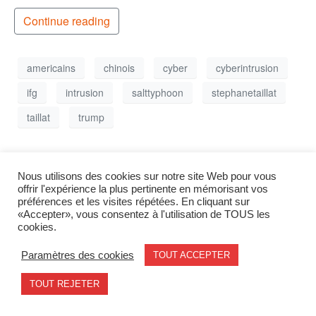
Continue reading
americains
chinois
cyber
cyberintrusion
ifg
intrusion
salttyphoon
stephanetaillat
taillat
trump
Nous utilisons des cookies sur notre site Web pour vous
offrir l'expérience la plus pertinente en mémorisant vos
préférences et les visites répétées. En cliquant sur
Mentions légales
contact@geode.science
«Accepter», vous consentez à l'utilisation de TOUS les
© 2026 - Geode. All rights reserved.
cookies.
Paramètres des cookies
TOUT ACCEPTER
TOUT REJETER