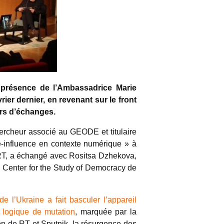
 présence de l’Ambassadrice Marie
er dernier, en revenant sur le front
urs d’échanges.
ercheur associé au GEODE et titulaire
re-influence en contexte numérique » à
r RT, a échangé avec Rositsa Dzhekova,
u Center for the Study of Democracy de
 l’Ukraine a fait basculer l’appareil
e logique de mutation
, marquée par la
ion de RT et Sputnik, la résurgence des