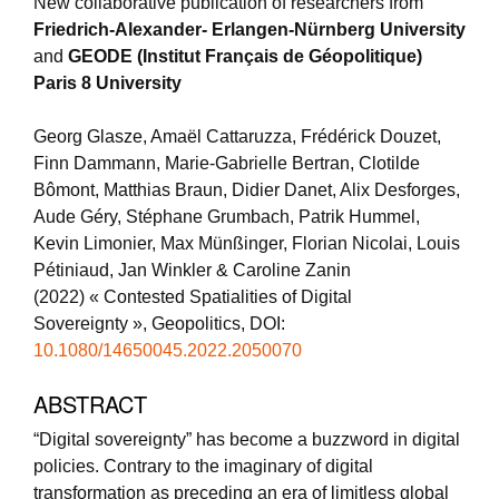
New collaborative publication of researchers from
Friedrich-Alexander- Erlangen-Nürnberg University
and
GEODE (Institut Français de Géopolitique)
Paris 8 University
Georg Glasze, Amaël Cattaruzza, Frédérick Douzet,
Finn Dammann, Marie-Gabrielle Bertran, Clotilde
Bômont, Matthias Braun, Didier Danet, Alix Desforges,
Aude Géry, Stéphane Grumbach, Patrik Hummel,
Kevin Limonier, Max Münßinger, Florian Nicolai, Louis
Pétiniaud, Jan Winkler & Caroline Zanin
(2022)
«
Contested Spatialities of Digital
Sovereignty »,
Geopolitics,
DOI:
10.1080/14650045.2022.2050070
ABSTRACT
“Digital sovereignty” has become a buzzword in digital
policies. Contrary to the imaginary of digital
transformation as preceding an era of limitless global