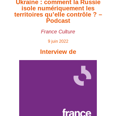
Ukraine : comment la Russie
isole numériquement les
territoires qu’elle contrôle ? –
Podcast
France Culture
9 juin 2022
Interview de