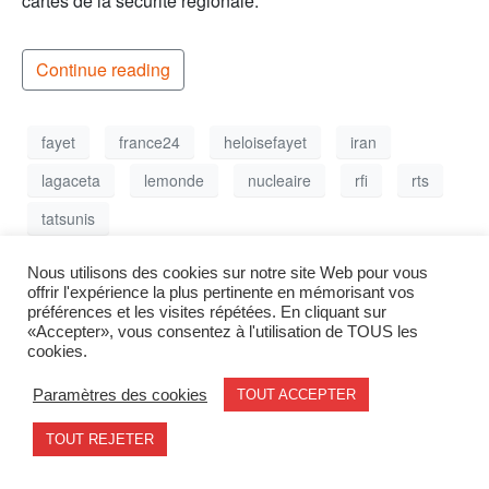
cartes de la sécurité régionale.
Continue reading
fayet
france24
heloisefayet
iran
lagaceta
lemonde
nucleaire
rfi
rts
tatsunis
Nous utilisons des cookies sur notre site Web pour vous
offrir l'expérience la plus pertinente en mémorisant vos
préférences et les visites répétées. En cliquant sur
«Accepter», vous consentez à l'utilisation de TOUS les
cookies.
Mentions légales
contact@geode.science
© 2026 - Geode. All rights reserved.
Paramètres des cookies
TOUT ACCEPTER
TOUT REJETER