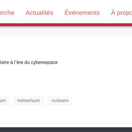
erche
Actualités
Événements
À prop
éaire à l’ère du cyberespace
ayet
heloisefayet
nucleaire