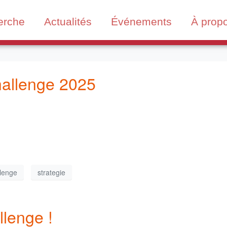
erche
Actualités
Événements
À prop
hallenge 2025
lenge
strategie
llenge !